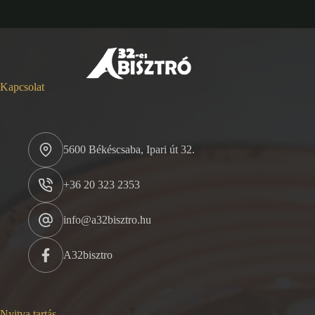
Kapcsolat
5600 Békéscsaba, Ipari út 32.
+36 20 323 2353
info@a32bisztro.hu
A32bisztro
Nyitva tartás