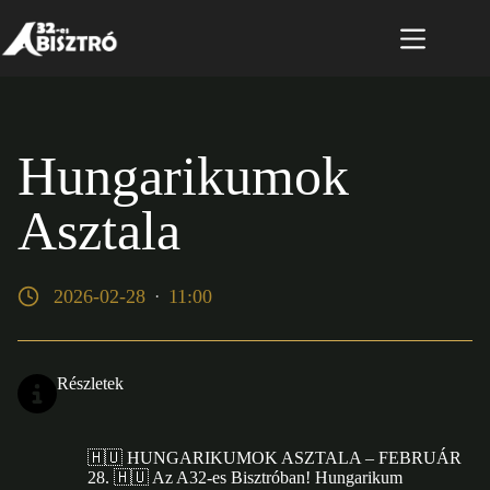
Skip
to
content
Hungarikumok
Asztala
2026-02-28
11:00
·
Részletek
🇭🇺 HUNGARIKUMOK ASZTALA – FEBRUÁR
28. 🇭🇺 Az A32-es Bisztróban! Hungarikum