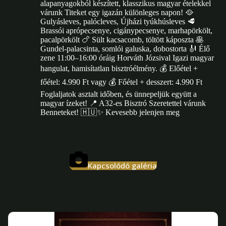
alapanyagokból készített, klasszikus magyar ételekkel
várunk Titeket egy igazán különleges napon! 🥘
Gulyásleves, palócleves, Újházi tyúkhúsleves 🥩
Brassói aprópecsenye, cigánypecsenye, marhapörkölt,
pacalpörkölt 🍗 Sült kacsacomb, töltött káposzta 🥞
Gundel-palacsinta, somlói galuska, dobostorta 🎻 Élő
zene 11:00–16:00 óráig Horváth Józsival Igazi magyar
hangulat, hamisítatlan bisztróélmény. 💰 Előétel +
főétel: 4.990 Ft vagy 💰 Főétel + desszert: 4.990 Ft
Foglaljatok asztalt időben, és ünnepeljük együtt a
magyar ízeket! 📍 A32-es Bisztró Szeretettel várunk
Benneteket! 🇭🇺✨ Kevesebb jelenjen meg
Kapcsolódó galéria