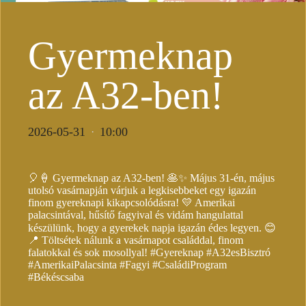
Gyermeknap
az A32-ben!
2026-05-31
10:00
·
🎈🍦 Gyermeknap az A32-ben! 🥞✨ Május 31-én, május
utolsó vasárnapján várjuk a legkisebbeket egy igazán
finom gyereknapi kikapcsolódásra! 💛 Amerikai
palacsintával, hűsítő fagyival és vidám hangulattal
készülünk, hogy a gyerekek napja igazán édes legyen. 😊
📍 Töltsétek nálunk a vasárnapot családdal, finom
falatokkal és sok mosollyal! #Gyereknap #A32esBisztró
#AmerikaiPalacsinta #Fagyi #CsaládiProgram
#Békéscsaba