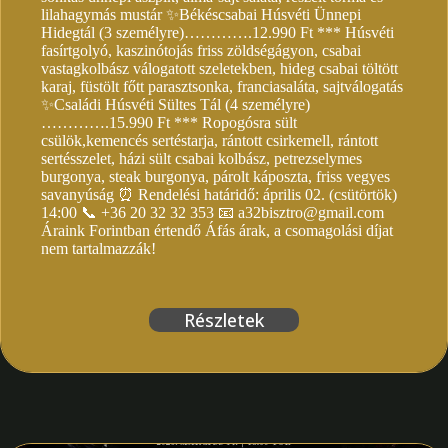
lilahagymás mustár ✨Békéscsabai Húsvéti Ünnepi
Hidegtál (3 személyre)………….12.990 Ft *** Húsvéti
fasírtgolyó, kaszinótojás friss zöldségágyon, csabai
vastagkolbász válogatott szeletekben, hideg csabai töltött
karaj, füstölt főtt parasztsonka, franciasaláta, sajtválogatás
✨Családi Húsvéti Sültes Tál (4 személyre)
………….15.990 Ft *** Ropogósra sült
csülök,kemencés sertéstarja, rántott csirkemell, rántott
sertésszelet, házi sült csabai kolbász, petrezselymes
burgonya, steak burgonya, párolt káposzta, friss vegyes
savanyúság ⏰ Rendelési határidő: április 02. (csütörtök)
14:00 📞 +36 20 32 32 353 📧 a32bisztro@gmail.com
Áraink Forintban értendő Áfás árak, a csomagolási díjat
nem tartalmazzák!
Részletek