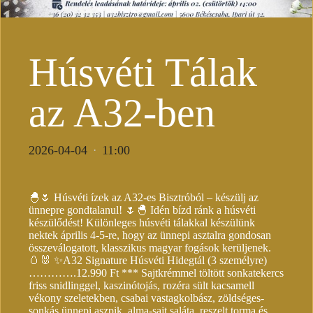
Húsvéti Tálak
az A32-ben
2026-04-04
11:00
·
🐣🌷 Húsvéti ízek az A32-es Bisztróból – készülj az
ünnepre gondtalanul! 🌷🐣 Idén bízd ránk a húsvéti
készülődést! Különleges húsvéti tálakkal készülünk
nektek április 4-5-re, hogy az ünnepi asztalra gondosan
összeválogatott, klasszikus magyar fogások kerüljenek.
🥚🐰 ✨A32 Signature Húsvéti Hidegtál (3 személyre)
………….12.990 Ft *** Sajtkrémmel töltött sonkatekercs
friss snidlinggel, kaszinótojás, rozéra sült kacsamell
vékony szeletekben, csabai vastagkolbász, zöldséges-
sonkás ünnepi aszpik, alma-sajt saláta, reszelt torma és