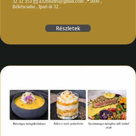
32 32 353 📩 a32bisztro@gmail.com 📍5600 ,
Békéscsaba , Ipari út 32 .
Részletek