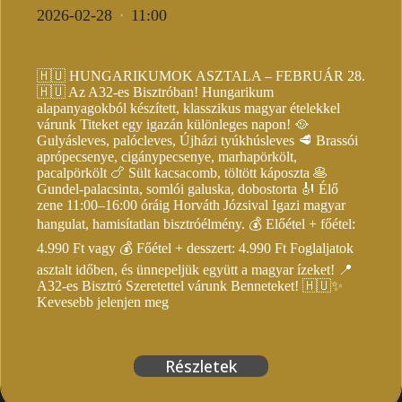
2026-02-28
11:00
·
🇭🇺 HUNGARIKUMOK ASZTALA – FEBRUÁR 28.
🇭🇺 Az A32-es Bisztróban! Hungarikum
alapanyagokból készített, klasszikus magyar ételekkel
várunk Titeket egy igazán különleges napon! 🥘
Gulyásleves, palócleves, Újházi tyúkhúsleves 🥩 Brassói
aprópecsenye, cigánypecsenye, marhapörkölt,
pacalpörkölt 🍗 Sült kacsacomb, töltött káposzta 🥞
Gundel-palacsinta, somlói galuska, dobostorta 🎻 Élő
zene 11:00–16:00 óráig Horváth Józsival Igazi magyar
hangulat, hamisítatlan bisztróélmény. 💰 Előétel + főétel:
4.990 Ft vagy 💰 Főétel + desszert: 4.990 Ft Foglaljatok
asztalt időben, és ünnepeljük együtt a magyar ízeket! 📍
A32-es Bisztró Szeretettel várunk Benneteket! 🇭🇺✨
Kevesebb jelenjen meg
Részletek