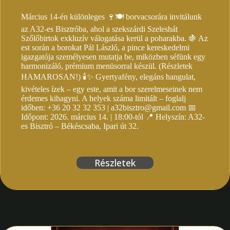
Március 14-én különleges 🍷🍽️ borvacsorára invitálunk
az A32-es Bisztróba, ahol a szekszárdi Szeleshát
Szőlőbirtok exkluzív válogatása kerül a poharakba. 🍇 Az
est során a borokat Pál László, a pince kereskedelmi
igazgatója személyesen mutatja be, miközben séfünk egy
harmonizáló, prémium menüsorral készül. (Részletek
HAMAROSAN!) 🕯️✨ Gyertyafény, elegáns hangulat,
kivételes ízek – egy este, amit a bor szerelmeseinek nem
érdemes kihagyni. A helyek száma limitált – foglalj
időben: +36 20 32 32 353 | a32bisztro@gmail.com 📅
Időpont: 2026. március 14. | 18:00-tól 📍 Helyszín: A32-
es Bisztró – Békéscsaba, Ipari út 32.
Részletek