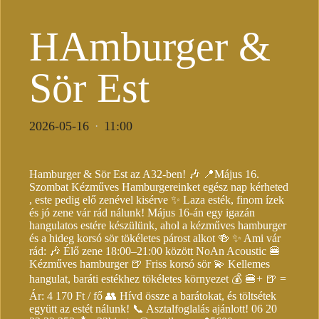
HAmburger &
Sör Est
2026-05-16
11:00
·
Hamburger & Sör Est az A32-ben! 🎶 📍Május 16.
Szombat Kézműves Hamburgereinket egész nap kérheted
, este pedig elő zenével kisérve ✨ Laza esték, finom ízek
és jó zene vár rád nálunk! Május 16-án egy igazán
hangulatos estére készülünk, ahol a kézműves hamburger
és a hideg korsó sör tökéletes párost alkot 🍻 ✨ Ami vár
rád: 🎶 Élő zene 18:00–21:00 között NoAn Acoustic 🍔
Kézműves hamburger 🍺 Friss korsó sör 💫 Kellemes
hangulat, baráti estékhez tökéletes környezet 💰 🍔+ 🍺 =
Ár: 4 170 Ft / fő 👥 Hívd össze a barátokat, és töltsétek
együtt az estét nálunk! 📞 Asztalfoglalás ajánlott! 06 20