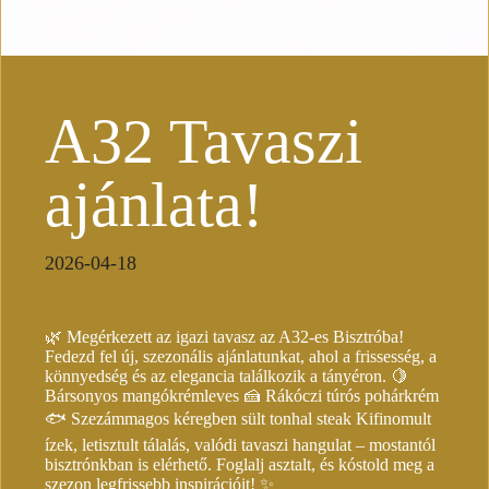
A32 Tavaszi
ajánlata!
2026-04-18
🌿 Megérkezett az igazi tavasz az A32-es Bisztróba!
Fedezd fel új, szezonális ajánlatunkat, ahol a frissesség, a
könnyedség és az elegancia találkozik a tányéron. 🍋
Bársonyos mangókrémleves 🍰 Rákóczi túrós pohárkrém
🐟 Szezámmagos kéregben sült tonhal steak Kifinomult
ízek, letisztult tálalás, valódi tavaszi hangulat – mostantól
bisztrónkban is elérhető. Foglalj asztalt, és kóstold meg a
szezon legfrissebb inspirációit! ✨