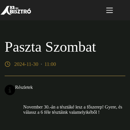
Skip
to
content
Paszta Szombat
2024-11-30
11:00
·
Részletek
November 30.-án a tésztáké lesz a főszerep! Gyere, és
válassz a 6 féle tésztáink valamelyikéből !