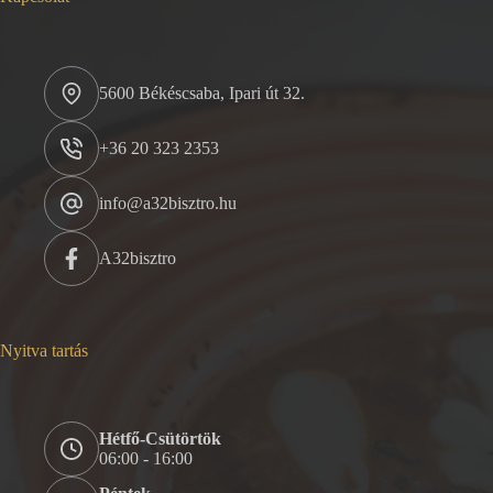
5600 Békéscsaba, Ipari út 32.
+36 20 323 2353
info@a32bisztro.hu
A32bisztro
Nyitva tartás
Hétfő-Csütörtök
06:00 - 16:00